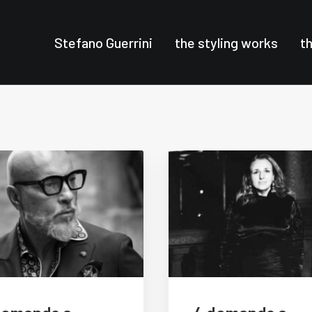
Stefano Guerrini
the styling works
t