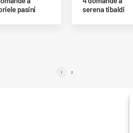
domande a
4 domande a
riele pasini
serena tibaldi
1
2