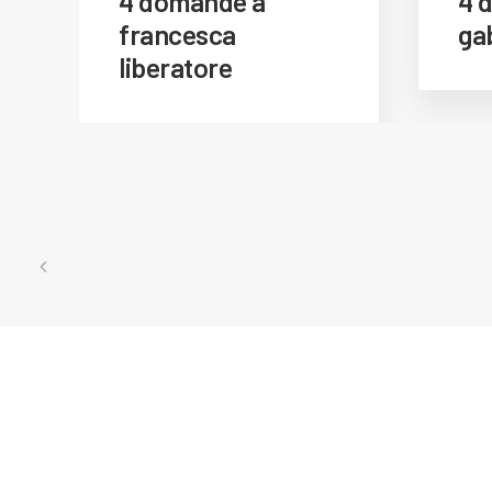
4 domande a
4 
francesca
gab
liberatore