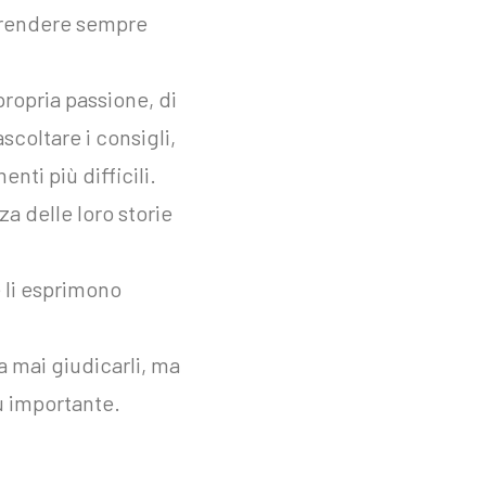
pprendere sempre
propria passione, di
scoltare i consigli,
nti più difficili.
a delle loro storie
e li esprimono
a mai giudicarli, ma
iù importante.