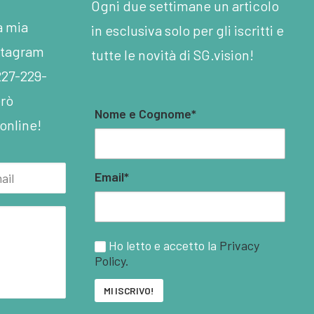
Ogni due settimane un articolo
la mia
in esclusiva solo per gli iscritti e
nstagram
tutte le novità di SG.vision!
227-229-
erò
Nome e Cognome*
online!
Email*
Ho letto e accetto la
Privacy
Policy.