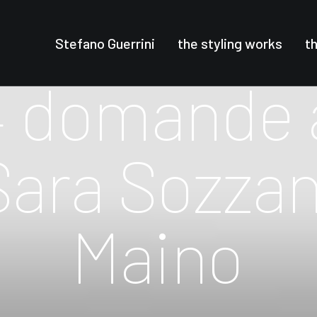
Stefano Guerrini
the styling works
t
4
domande
Sara
Sozzan
Maino