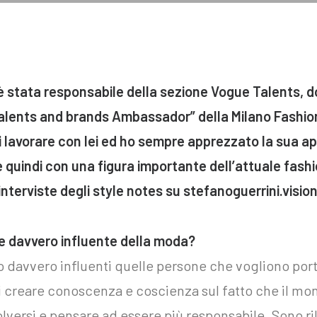
è stata responsabile della sezione Vogue Talents, d
talents and brands Ambassador” della Milano Fashio
di lavorare con lei ed ho sempre apprezzato la sua ap
, è quindi con una figura importante dell’attuale fas
 interviste degli style notes su stefanoguerrini.vision
te davvero influente della moda?
 davvero influenti quelle persone che vogliono por
i creare conoscenza e coscienza sul fatto che il m
versi e pensare ad essere più responsabile. Sono ril