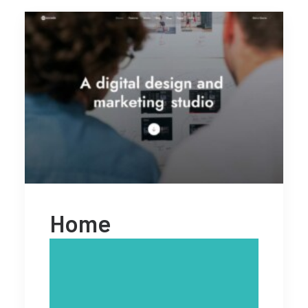
DI BAD AT MATH
DA CENTOCELLE
L’UPCYCLE
EXPERIENCE DI
Home
FRLD
1vin
mosbet
1win lucky jet
https://pin-up-cazino.kz/
pin up kz
4x bet
luckyget
https://4rabet-official.com/
1win slot