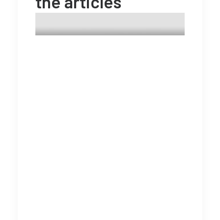
the articles
https://pinup-play-casino.com/
https://ru-pinup.ru/
pin up
pin up casino
pinup india
https://1-win-kazino.kz/
snai giochi
1win casino
https://casino-lucky-jet.com/