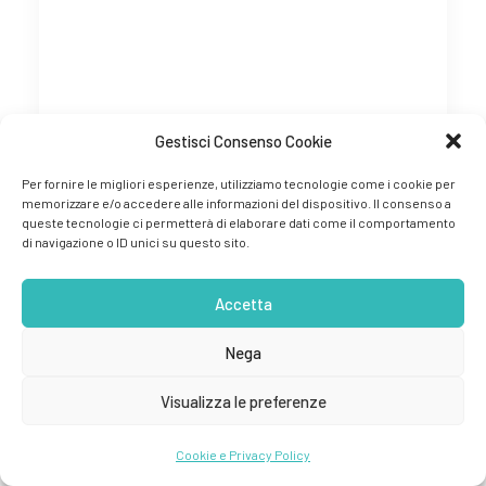
Gestisci Consenso Cookie
Per fornire le migliori esperienze, utilizziamo tecnologie come i cookie per
memorizzare e/o accedere alle informazioni del dispositivo. Il consenso a
queste tecnologie ci permetterà di elaborare dati come il comportamento
di navigazione o ID unici su questo sito.
Accetta
Nega
Visualizza le preferenze
Cookie e Privacy Policy