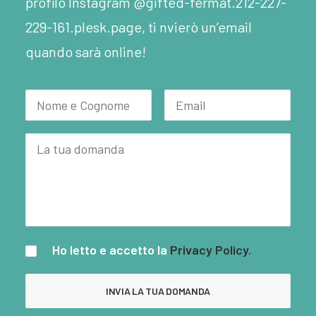
profilo Instagram @gifted-fermat.212-227-
229-161.plesk.page, ti nvierò un’email
quando sarà online!
Ho letto e accetto la
Privacy Policy.