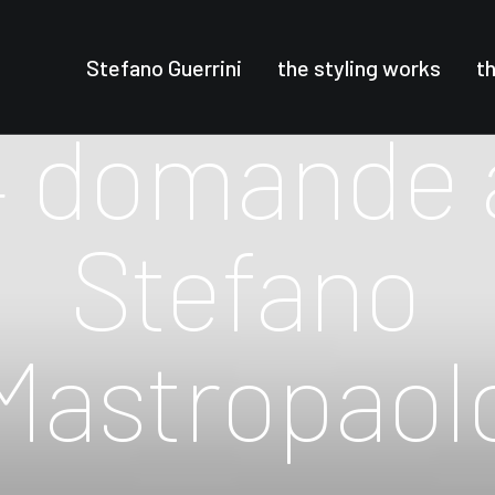
Stefano Guerrini
the styling works
t
4
domande
Stefano
Mastropaol