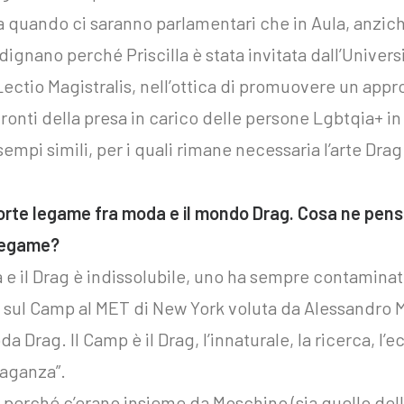
 a quando ci saranno parlamentari che in Aula, anzic
dignano perché Priscilla è stata invitata dall’Universi
Lectio Magistralis, nell’ottica di promuovere un appr
ronti della presa in carico delle persone Lgbtqia+ i
sempi simili, per i quali rimane necessaria l’arte Drag
forte legame fra moda e il mondo Drag. Cosa ne pen
legame?
a e il Drag è indissolubile, uno ha sempre contaminat
 sul Camp al MET di New York voluta da Alessandro Mi
 Drag. Il Camp è il Drag, l’innaturale, la ricerca, l’e
avaganza”.
a perché c’erano insieme da Moschino (sia quello dell