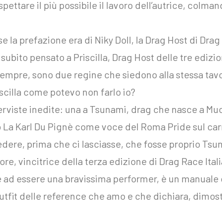
spettare il più possibile il lavoro dell’autrice, colma
e la prefazione era di Niky Doll, la Drag Host di Drag
 subito pensato a Priscilla, Drag Host delle tre edizio
empre, sono due regine che siedono alla stessa tav
iscilla come potevo non farlo io?
erviste inedite: una a Tsunami, drag che nasce a Mu
to La Karl Du Pignè come voce del Roma Pride sul carr
iedere, prima che ci lasciasse, che fosse proprio Tsu
ore, vincitrice della terza edizione di Drag Race Ita
tre ad essere una bravissima performer, è un manuale 
utfit delle reference che amo e che dichiara, dimos