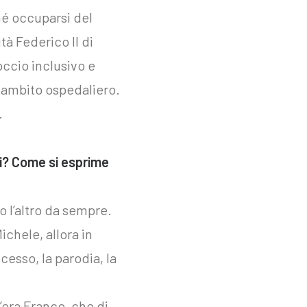
hé occuparsi del
tà Federico II di
occio inclusivo e
n ambito ospedaliero.
.
si? Come si esprime
o l’altro da sempre.
chele, allora in
ccesso, la parodia, la
’era Franco, che di