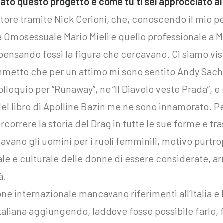
ato questo progetto e come tu ti sei approcciato al 
itore tramite Nick Cerioni, che, conoscendo il mio pe
ra Omosessuale Mario Mieli e quello professionale a
pensando fossi la figura che cercavano. Ci siamo vist
ammetto che per un attimo mi sono sentito Andy Sachs 
olloquio per “Runaway”, ne “Il Diavolo veste Prada”, 
del libro di Apolline Bazin me ne sono innamorato. P
rcorrere la storia del Drag in tutte le sue forme e tr
savano gli uomini per i ruoli femminili, motivo purtr
ciale e culturale delle donne di essere considerate, 
à.
e internazionale mancavano riferimenti all’Italia e l
italiana aggiungendo, laddove fosse possibile farlo, 