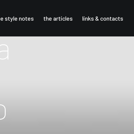
he style notes
the articles
links & contacts
a
o