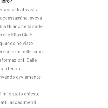
libro?
rcorso di attivista
 Muccassassina, aveva
i a Milano nella sede
alla Elias Clark
e quando ho visto
erché è un bellissimo
asformazioni. Dalle
oppo legato
arrivando ovviamente
ì mi è stato chiesto
fatti, accadimenti