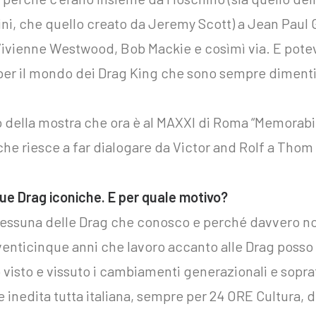
ini, che quello creato da Jeremy Scott) a Jean Paul 
Vivienne Westwood, Bob Mackie e cosìmì via. E pote
per il mondo dei Drag King che sono sempre dimenti
o della mostra che ora è al MAXXI di Roma “Memorabi
che riesce a far dialogare da Victor and Rolf a Thom 
 tue Drag iconiche. E per quale motivo?
 nessuna delle Drag che conosco e perché davvero no
 venticinque anni che lavoro accanto alle Drag posso 
 visto e vissuto i cambiamenti generazionali e sopra
 inedita tutta italiana, sempre per 24 ORE Cultura, del