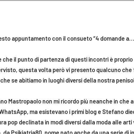
questo appuntamento con il consueto “4 domande a…
che il punto di partenza di questi incontri è propri
ervisto, questa volta però vi presento qualcuno che 
nche se abitiamo in luoghi diversi della nostra peniso
no Mastropaolo non mi ricordo più neanche in che a
WhatsApp, ma esistevano i primi blog e Stefano die
ra pop declinata in modi diversi dalla moda alle arti 
, da Psikiatria80, nome nato anche da una serie di in