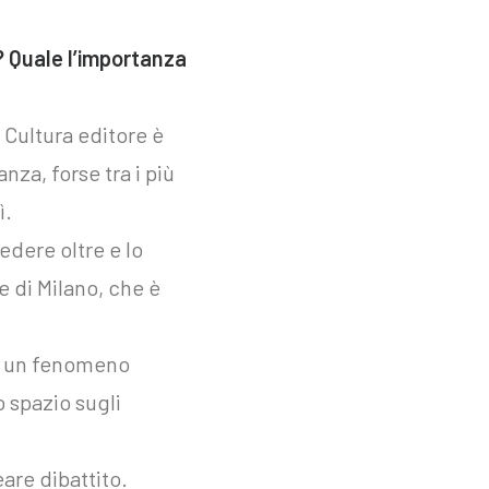
? Quale l’importanza
 Cultura editore è
za, forse tra i più
ì.
edere oltre e lo
e di Milano, che è
di un fenomeno
to spazio sugli
eare dibattito.