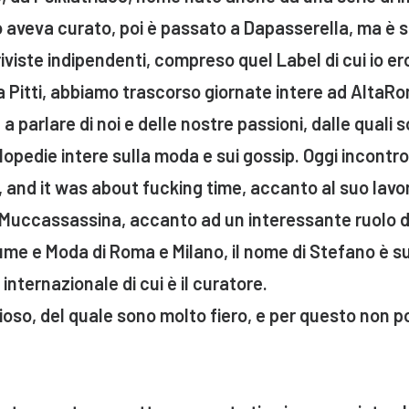
 aveva curato, poi è passato a Dapasserella, ma è 
iviste indipendenti, compreso quel Label di cui io er
a Pitti, abbiamo trascorso giornate intere ad Alta
e a parlare di noi e delle nostre passioni, dalle quali
opedie intere sulla moda e sui gossip. Oggi incontr
and it was about fucking time, accanto al suo lavoro
il Muccassassina, accanto ad un interessante ruolo 
me e Moda di Roma e Milano, il nome di Stefano è sul
internazionale di cui è il curatore.
so, del quale sono molto fiero, e per questo non p