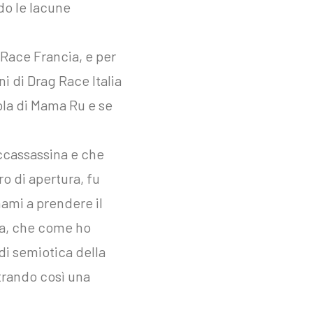
ndo le lacune
 Race Francia, e per
ni di Drag Race Italia
ola di Mama Ru e se
ccassassina e che
o di apertura, fu
nami a prendere il
lia, che come ho
di semiotica della
trando così una