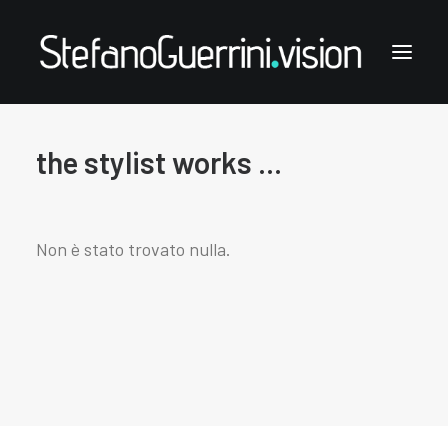
the stylist works ...
Stefano Guerrini
the styling works
the style notes
Non è stato trovato nulla.
the articles
links & contacts