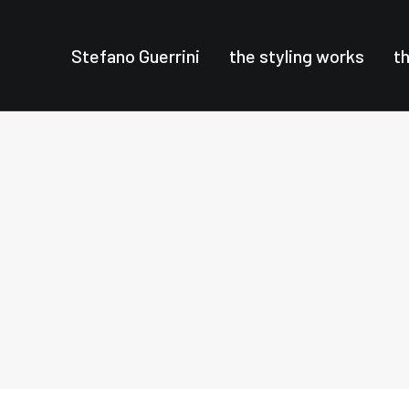
Stefano Guerrini
the styling works
t