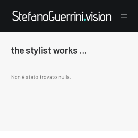
the stylist works ...
Stefano Guerrini
the styling works
the style notes
Non è stato trovato nulla.
the articles
links & contacts