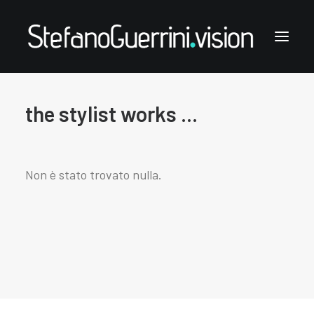
the stylist works ...
Stefano Guerrini
the styling works
the style notes
Non è stato trovato nulla.
the articles
links & contacts