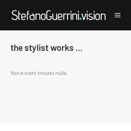
the stylist works ...
Stefano Guerrini
the styling works
the style notes
Non è stato trovato nulla.
the articles
links & contacts