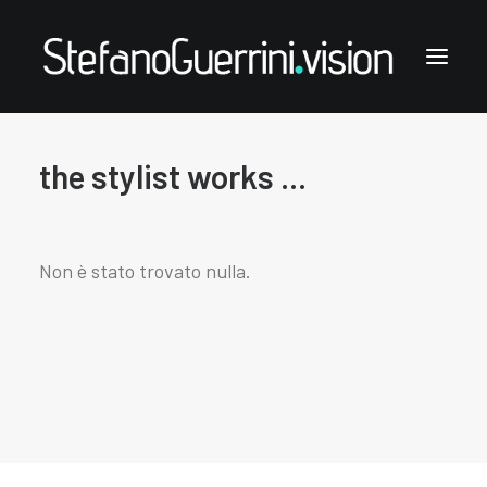
the stylist works ...
Stefano Guerrini
the styling works
the style notes
Non è stato trovato nulla.
the articles
links & contacts