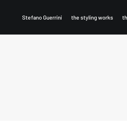
Stefano Guerrini
the styling works
t