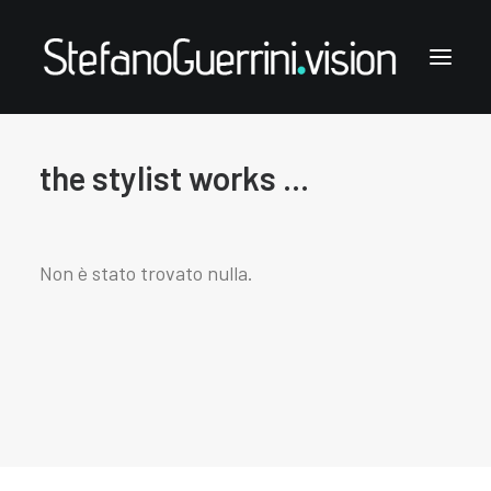
the stylist works ...
Stefano Guerrini
the styling works
the style notes
Non è stato trovato nulla.
the articles
links & contacts