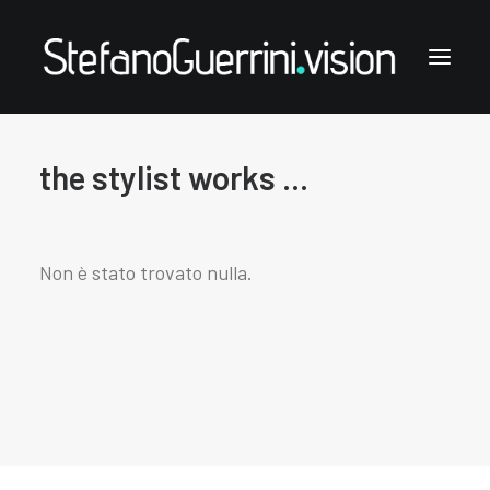
the stylist works ...
Stefano Guerrini
the styling works
the style notes
Non è stato trovato nulla.
the articles
links & contacts