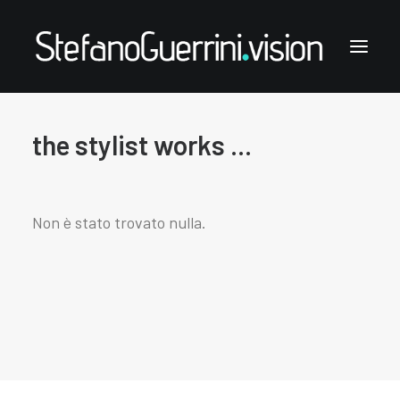
the stylist works ...
Stefano Guerrini
the styling works
the style notes
Non è stato trovato nulla.
the articles
links & contacts