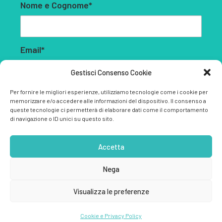
Nome e Cognome*
Email*
Gestisci Consenso Cookie
Per fornire le migliori esperienze, utilizziamo tecnologie come i cookie per
Ho letto e accetto la
Privacy Policy.
memorizzare e/o accedere alle informazioni del dispositivo. Il consenso a
queste tecnologie ci permetterà di elaborare dati come il comportamento
di navigazione o ID unici su questo sito.
Accetta
Nega
Visualizza le preferenze
Cookie e Privacy Policy
https://lucky-jet-slot.com/
pinup
mostbet az
mosbet
musbet
https://luckyjet-kasino.ru/
https://lucky-jet-crash.com/
farabet casino
4abet
© Stefano Guerrini - Cookie e Privacy Policy