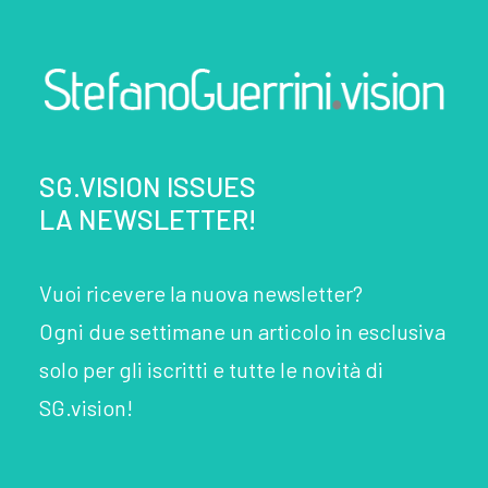
SG.VISION ISSUES
LA NEWSLETTER!
Vuoi ricevere la nuova newsletter?
Ogni due settimane un articolo in esclusiva
solo per gli iscritti e tutte le novità di
SG.vision!