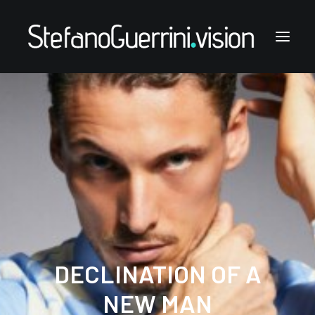
Stefano Guerrini
the styling works
the style notes
the articles
links & contacts
DECLINATION OF A
NEW MAN