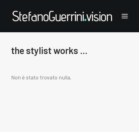
the stylist works ...
Stefano Guerrini
the styling works
the style notes
Non è stato trovato nulla.
the articles
links & contacts