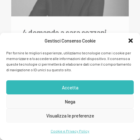
4 domande a sara sozzani
maino
Gestisci Consenso Cookie
Per fornire le migliori esperienze, utilizziamo tecnologie come i cookie per
memorizzare e/o accedere alle informazioni del dispositivo. Il consenso a
queste tecnologie ci permetterà di elaborare dati come il comportamento
di navigazione o ID unici su questo sito.
Accetta
1
2
3
4
Nega
Visualizza le preferenze
Cookie e Privacy Policy