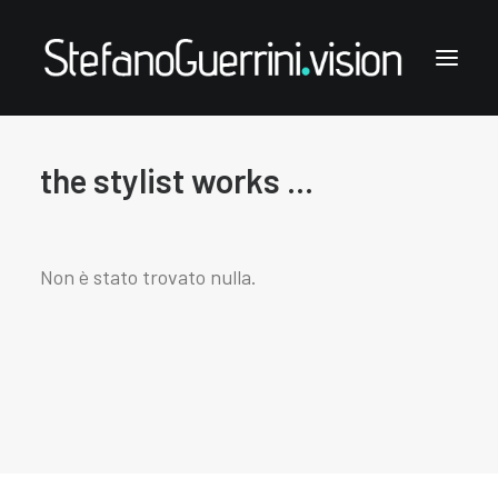
the stylist works ...
Stefano Guerrini
the styling works
the style notes
Non è stato trovato nulla.
the articles
links & contacts